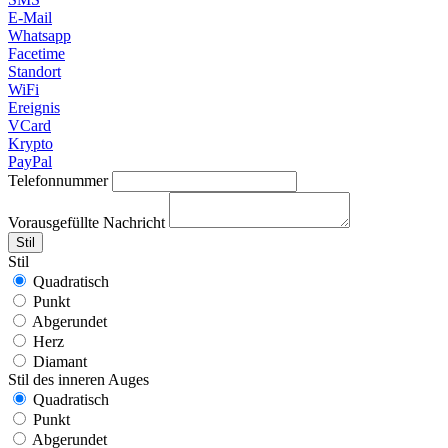
E-Mail
Whatsapp
Facetime
Standort
WiFi
Ereignis
VCard
Krypto
PayPal
Telefonnummer
Vorausgefüllte Nachricht
Stil
Stil
Quadratisch
Punkt
Abgerundet
Herz
Diamant
Stil des inneren Auges
Quadratisch
Punkt
Abgerundet