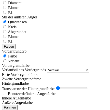
Diamant
Blume
Blatt
Stil des äußeren Auges
Quadratisch
Kreis
Abgerundet
Blume
Blatt
Farben
Vordergrundtyp
Farbe
Verlauf
Vordergrundfarbe
Verlaufstil des Vordergrunds
Erste Vordergrundfarbe
Zweite Vordergrundfarbe
Hintergrundfarbe
Transparenz der Hintergrundfarbe
Benutzerdefinierte Augenfarbe
Innere Augenfarbe
Äußere Augenfarbe
Rahmen