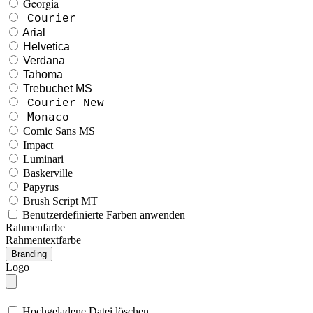
Georgia
Courier
Arial
Helvetica
Verdana
Tahoma
Trebuchet MS
Courier New
Monaco
Comic Sans MS
Impact
Luminari
Baskerville
Papyrus
Brush Script MT
Benutzerdefinierte Farben anwenden
Rahmenfarbe
Rahmentextfarbe
Branding
Logo
Hochgeladene Datei löschen